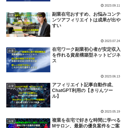
2023.09.11
副業在宅おすすめ、お悩みコンテ
副業
ンツアフィリエイトは成果が出や
すい
2023.07.24
在宅ワーク副業初心者が安定収入
副業
を作れる資産構築型ネットビジネ
ス
2023.06.13
アフィリエイト記事自動作成、
副業
ChatGPT利用の【きりんツー
ル】
2023.05.19
複業を在宅で好きな時間に学べる
副業
Mサロン、最新の優良案件をご案