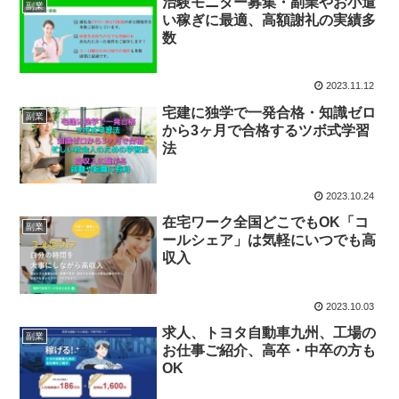
治験モニター募集・副業やお小遣
副業
い稼ぎに最適、高額謝礼の実績多
数
2023.11.12
宅建に独学で一発合格・知識ゼロ
副業
から3ヶ月で合格するツボ式学習
法
2023.10.24
在宅ワーク全国どこでもOK「コ
副業
ールシェア」は気軽にいつでも高
収入
2023.10.03
求人、トヨタ自動車九州、工場の
副業
お仕事ご紹介、高卒・中卒の方も
OK