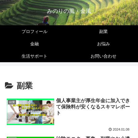
みのりの風・金風
プロフィール
副業
金融
お悩み
生活サポート
お問い合わせ
副業
個人事業主が厚生年金に加入でき
副業
て保険料が安くなるスキマレポー
ト
2024.01.08