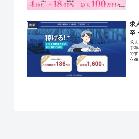
求
副業
卒
求人
中卒
です
を始