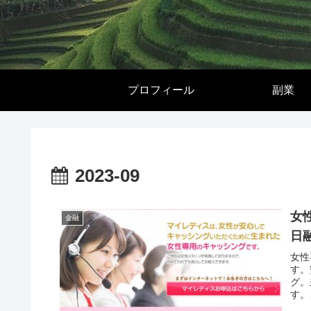
プロフィール
副業
2023-09
女
金融
日
女性
す。
グ。
す。